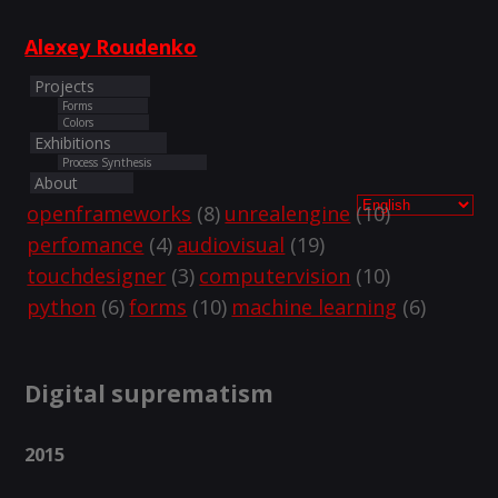
Alexey Roudenko
Projects
Forms
Colors
Exhibitions
Process Synthesis
About
openframeworks
(8)
unrealengine
(10)
perfomance
(4)
audiovisual
(19)
touchdesigner
(3)
computervision
(10)
python
(6)
forms
(10)
machine learning
(6)
Digital suprematism
2015