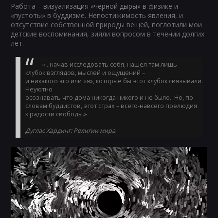
Работа – визуализация «черной дыры» в физике и
«пустоты» в буддизме. Непостижимость явления, и
отсутствие собственной природы вещей, поглотили мои
детские воспоминания, зияли вопросом в течении долгих
лет.
«…начав исследовать себя, нашел там лишь
клубок взглядов, мыслей и ощущений –
и никакого эго или «я», которые бы этот клубок связывали.
Неуютно
осознавать что дома никогда никого и не было. Но, по
словам буддистов, этот страх – всего-навсего прелюдия
к радости свободы.»
Дуглас Хардинг: Религии мира