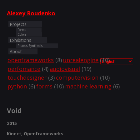
Alexey Roudenko
Projects
Forms
Colors
Exhibitions
Process Synthesis
About
openframeworks
(8)
unrealengine
(10)
perfomance
(4)
audiovisual
(19)
touchdesigner
(3)
computervision
(10)
python
(6)
forms
(10)
machine learning
(6)
Void
2015
Kinect, Openframeworks